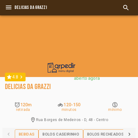
DELICIAS DA GRAZZI
4.8
aberto agora
DELICIAS DA GRAZZI
120m
120-150
retirada
minutos
mínimo
Rua Borges de Medeiros - D, 48 - Centro
BEBIDAS
BOLOS CASEIRINHO
BOLOS RECHEADOS
CR